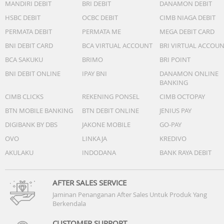
MANDIRI DEBIT
BRI DEBIT
DANAMON DEBIT
HSBC DEBIT
OCBC DEBIT
CIMB NIAGA DEBIT
PERMATA DEBIT
PERMATA ME
MEGA DEBIT CARD
BNI DEBIT CARD
BCA VIRTUAL ACCOUNT
BRI VIRTUAL ACCOU
BCA SAKUKU
BRIMO
BRI POINT
BNI DEBIT ONLINE
IPAY BNI
DANAMON ONLINE
BANKING
CIMB CLICKS
REKENING PONSEL
CIMB OCTOPAY
BTN MOBILE BANKING
BTN DEBIT ONLINE
JENIUS PAY
DIGIBANK BY DBS
JAKONE MOBILE
GO-PAY
OVO
LINKAJA
KREDIVO
AKULAKU
INDODANA
BANK RAYA DEBIT
AFTER SALES SERVICE
Jaminan Penanganan After Sales Untuk Produk Yang
Berkendala
CUSTOMER SUPPORT