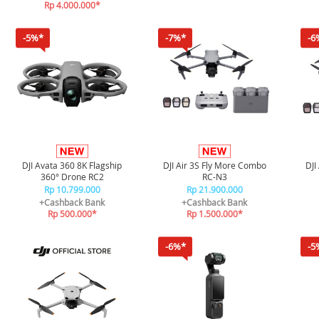
Rp 4.000.000*
-5%*
-7%*
-6
DJI Avata 360 8K Flagship
DJI Air 3S Fly More Combo
DJI
360° Drone RC2
RC-N3
Rp 10.799.000
Rp 21.900.000
+Cashback Bank
+Cashback Bank
Rp 500.000*
Rp 1.500.000*
-6%*
-5