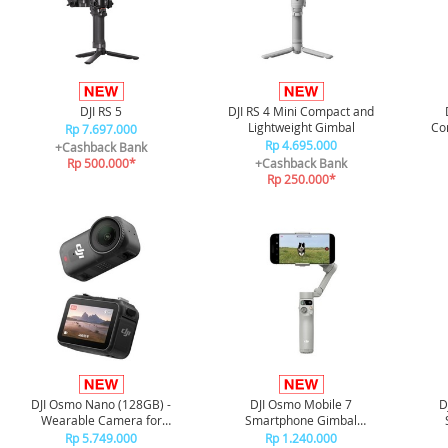
DJI RS 5
DJI RS 4 Mini Compact and
Lightweight Gimbal
Co
Rp 7.697.000
Rp 4.695.000
+Cashback Bank
Rp 500.000*
+Cashback Bank
Rp 250.000*
DJI Osmo Nano (128GB) -
DJI Osmo Mobile 7
D
Wearable Camera for
Smartphone Gimbal
Versatile Perspectives
Stabilizer
Rp 5.749.000
Rp 1.240.000