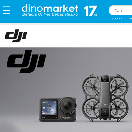
iPhone
|
Sm
Iphone 13
|