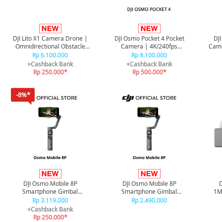
DJI Lito X1 Camera Drone |
DJI Osmo Pocket 4 Pocket
DJ
Omnidirectional Obstacle
Camera | 4K/240fps
Came
Sensor
Standard Combo
Rp 6.100.000
Rp 8.100.000
+Cashback Bank
+Cashback Bank
Rp 250.000*
Rp 500.000*
-8%*
DJI Osmo Mobile 8P
DJI Osmo Mobile 8P
D
Smartphone Gimbal
Smartphone Gimbal
1M
Stabilizer - Creator Combo
Stabilizer - Advanced
Rp 3.119.000
Rp 2.490.000
Tracking Combo
+Cashback Bank
Rp 250.000*