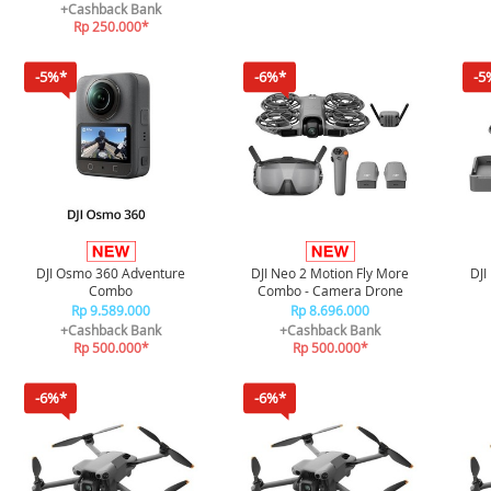
+Cashback Bank
Rp 250.000*
-5%*
-6%*
-5
DJI Osmo 360 Adventure
DJI Neo 2 Motion Fly More
DJI
Combo
Combo - Camera Drone
Rp 9.589.000
Rp 8.696.000
+Cashback Bank
+Cashback Bank
Rp 500.000*
Rp 500.000*
-6%*
-6%*