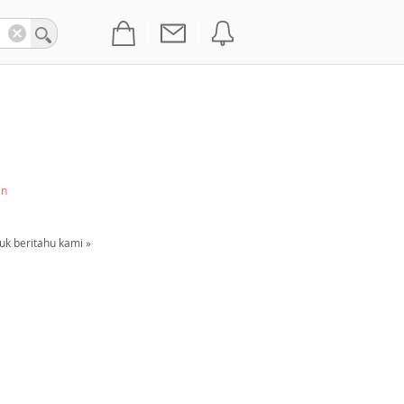
an
uk beritahu kami »