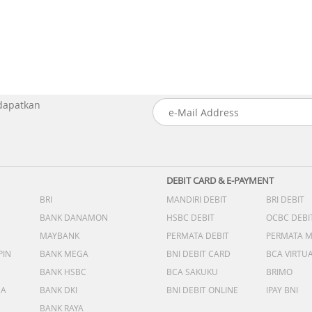
 dapatkan
DEBIT CARD & E-PAYMENT
BRI
MANDIRI DEBIT
BRI DEBIT
BANK DANAMON
HSBC DEBIT
OCBC DEBI
MAYBANK
PERMATA DEBIT
PERMATA 
PIN
BANK MEGA
BNI DEBIT CARD
BCA VIRTU
BANK HSBC
BCA SAKUKU
BRIMO
DA
BANK DKI
BNI DEBIT ONLINE
IPAY BNI
BANK RAYA