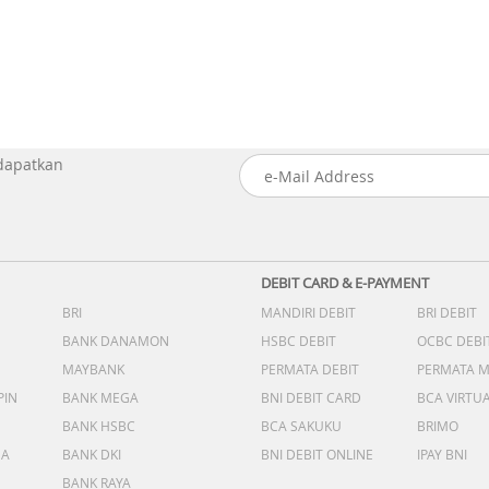
 dapatkan
DEBIT CARD & E-PAYMENT
BRI
MANDIRI DEBIT
BRI DEBIT
BANK DANAMON
HSBC DEBIT
OCBC DEBI
MAYBANK
PERMATA DEBIT
PERMATA 
PIN
BANK MEGA
BNI DEBIT CARD
BCA VIRTU
BANK HSBC
BCA SAKUKU
BRIMO
DA
BANK DKI
BNI DEBIT ONLINE
IPAY BNI
BANK RAYA