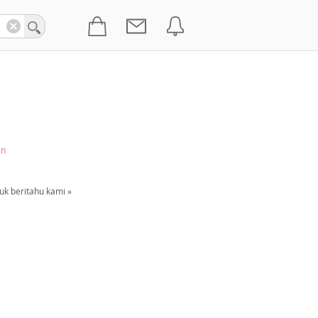
an
uk beritahu kami »