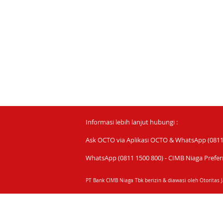
Informasi lebih lanjut hubungi :
Ask OCTO via Aplikasi OCTO & WhatsApp (0811 
WhatsApp (0811 1500 800) - CIMB Niaga Prefer
PT Bank CIMB Niaga Tbk berizin & diawasi oleh Otoritas