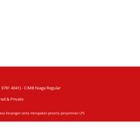
9781 4041) - CIMB Niaga Regular
red & Private
 Jasa Keuangan serta merupakan peserta penjaminan LPS