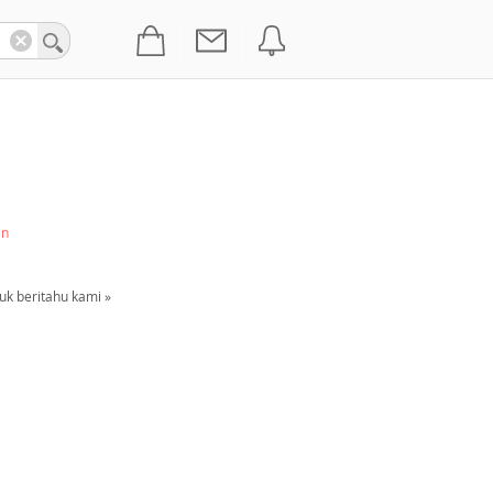
an
uk beritahu kami »