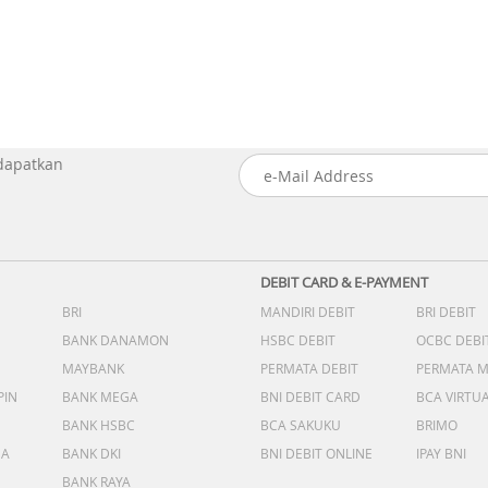
 dapatkan
DEBIT CARD & E-PAYMENT
BRI
MANDIRI DEBIT
BRI DEBIT
BANK DANAMON
HSBC DEBIT
OCBC DEBI
MAYBANK
PERMATA DEBIT
PERMATA 
PIN
BANK MEGA
BNI DEBIT CARD
BCA VIRTU
BANK HSBC
BCA SAKUKU
BRIMO
DA
BANK DKI
BNI DEBIT ONLINE
IPAY BNI
BANK RAYA