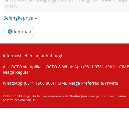
pretty.
Selengkapnya »
Informasi lebih lanjut hubungi :
Ask OCTO via Aplikasi OCTO & WhatsApp (0811 9781 4041) - CIM
Niaga Regular
WhatsApp (0811 1500 800) - CIMB Niaga Preferred & Private
PT Bank CIMB Niaga Tbk berizin & diawasi oleh Otoritas Jasa Keuangan serta merupakan
peserta penjaminan LPS