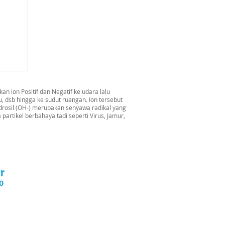
n ion Positif dan Negatif ke udara lalu
 dsb hingga ke sudut ruangan. Ion tersebut
rosil (OH-) merupakan senyawa radikal yang
artikel berbahaya tadi seperti Virus, Jamur,