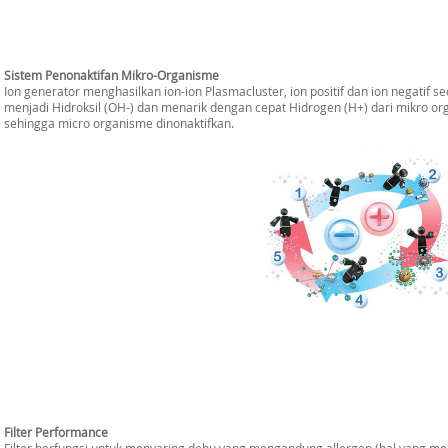
Sistem Penonaktifan Mikro-Organisme
Ion generator menghasilkan ion-ion Plasmacluster, ion positif dan ion negatif 
menjadi Hidroksil (OH-) dan menarik dengan cepat Hidrogen (H+) dari mikro o
sehingga micro organisme dinonaktifkan.
Filter Performance
Filter berfungsi untuk menyaring debu yang mengandung allergen (hal yang men