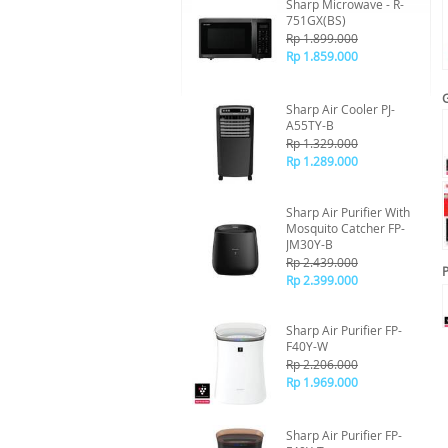
Sharp Microwave - R-
751GX(BS)
Rp 1.899.000
Rp 1.859.000
Sharp Air Cooler PJ-
A55TY-B
Rp 1.329.000
Rp 1.289.000
Sharp Air Purifier With
Mosquito Catcher FP-
JM30Y-B
Rp 2.439.000
P
Rp 2.399.000
Sharp Air Purifier FP-
F40Y-W
Rp 2.206.000
Rp 1.969.000
Sharp Air Purifier FP-