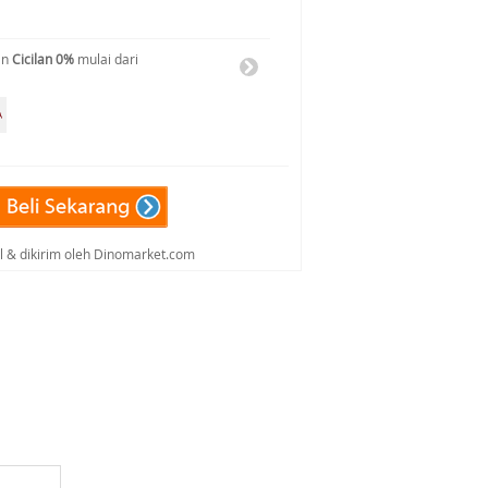
an
Cicilan 0%
mulai dari
al & dikirim oleh Dinomarket.com