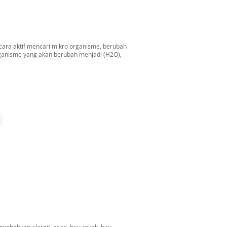
secara aktif mencari mikro organisme, berubah
rganisme yang akan berubah menjadi (H2O),
yebabkan alergi), asap, bau rokok, bau