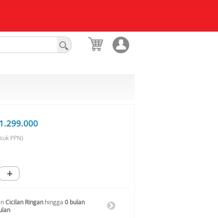
1.299.000
suk PPN)
+
an
Cicilan Ringan
hingga
0 bulan
ulan