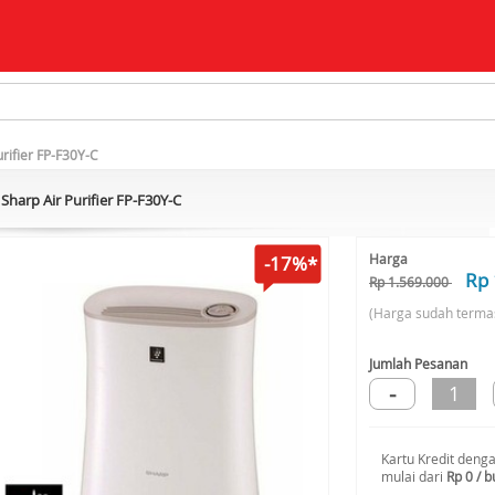
urifier FP-F30Y-C
Sharp Air Purifier FP-F30Y-C
Harga
-17%*
Rp 
Rp 1.569.000
(Harga sudah terma
Jumlah Pesanan
-
1
Kartu Kredit deng
mulai dari
Rp 0 / b