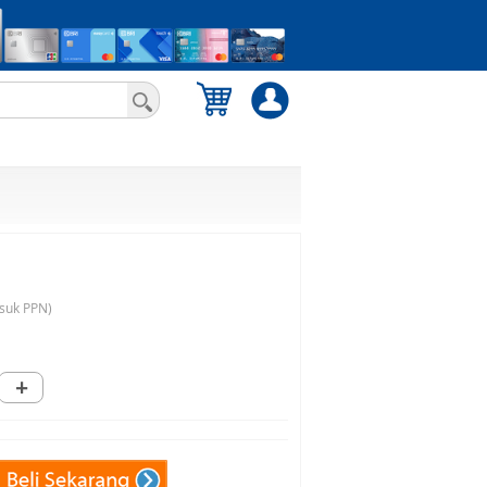
suk PPN)
+