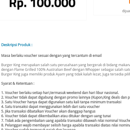
diju
Deskripsi Produk :
Masa berlaku voucher sesuai dengan yang tercantum di email
Burger King merupakan salah satu perusahaan yang bergerak di bidang makana
dengan Flame Grilled 100% Australian Beef dengan Whopper sebagai salah satu
Burger King juga memiliki produk Ayam yang tidak kalah lezat, Juga tersedia pil
Syarat & Ketentuan :
1. Voucher berlaku setiap hari,termasuk weekend dan hari libur nasional.
2. Voucher tidak dapat digabung dengan promo lainnya (Kupon,King deals dan 
3. Satu Voucher hanya dapat digunakan satu kali tanpa minimum transaksi
4. Satu transaksi dapat menggunakan lebih dari satu voucher
5. Jika transaksi dibatalkan Voucher akan dianggap hangus
6. Voucher tidak dapat dikembalikan atau ditukar dengan uang tunai
7. Tidak ada pengembalian uang apabila transaksi dibawah nilai nominal Vouch
8. Pelanggan wajib membayar selisih harga apabila transaksi diatas nilai nomin
9. Voucher sudah termasuk pajak dan layanan