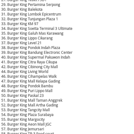
29. Burger King Pertamina Serpong
30. Burger King Balekota
31. Burger King Lombok Epicentrum
32. Burger King Tunjungan Plaza 1
33. Burger King KM 97
34. Burger King Soetta Terminal 3 Ultimate
35. Burger King Galuh Mas Karawang
36. Burger King Lippo Cikarang
37. Burger King Level 21
38. Burger King Pondok Indah Plaza
39. Burger King Bandung Electronic Center
40. Burger King Supermal Pakuwon Indah
41. Burger King Citra Raya Cikupa
42. Burger King Cibinong City Mall
44. Burger King Living World
46. Burger King Cihampelas Walk
47. Burger King Mall Kelapa Gading
48. Burger King Pondok Bambu
49. Burger King Puri Lippo Mall
50. Burger King Paskal 23
51. Burger King Mall Taman Anggrek
52. Burger King Mall Artha Gading
53. Burger King Tangcity Mall
54. Burger King Plaza Surabaya
55. Burger King Margocity
56. Burger King Aeon Mall JGC
57. Burger King Jemursari
58. Burger King TP-3 Food court