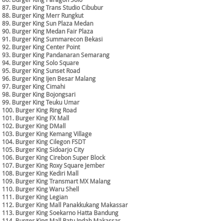
87. Burger King Trans Studio Cibubur
88. Burger King Merr Rungkut
89. Burger King Sun Plaza Medan
90. Burger King Medan Fair Plaza
91. Burger King Summarecon Bekasi
92. Burger King Center Point
93. Burger King Pandanaran Semarang
94. Burger King Solo Square
95. Burger King Sunset Road
96. Burger King Ijen Besar Malang
97. Burger King Cimahi
98. Burger King Bojongsari
99. Burger King Teuku Umar
100. Burger King Ring Road
101. Burger King FX Mall
102. Burger King DMall
103. Burger King Kemang Village
104. Burger King Cilegon FSDT
105. Burger King Sidoarjo City
106. Burger King Cirebon Super Block
107. Burger King Roxy Square Jember
108. Burger King Kediri Mall
109. Burger King Transmart MX Malang
110. Burger King Waru Shell
111. Burger King Legian
112. Burger King Mall Panakkukang Makassar
113. Burger King Soekarno Hatta Bandung
114. Burger King Mall Ratu Indah Makassar