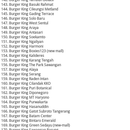
143. Burger King Basuki Rahmat
144. Burger King Cileungsi Metland
145. Burger King Gading Terrace
146. Burger King Solo Baru
147. Burger King West Sentul
148. Burger King Araya
149. Burger King Antasari
150. Burger King Soekamto
151. Burger King Ngaliyan
152. Burger King Harmoni
153. Burger King Boxies123 (new mall)
154. Burger King Kalideres
155. Burger King Karang Tengah
156. Burger King The Park Sawangan
157. Burger King Alaya
158. Burger King Serang
159. Burger King Raden Intan
160. Burger King Cilandak KKO
161. Burger King Puri Botanical
162. Burger King Diponegoro
163. Burger King MT Haryono
164. Burger King Purwakarta
165. Burger King Hasanuddin
166. Burger King Gatot Subroto Tangerang
167. Burger King Batam Center
168. Burger King Bintaro Emerald
169. Burger King Green Sedayu (new-mall)
170. Burger King Sawangan Parung