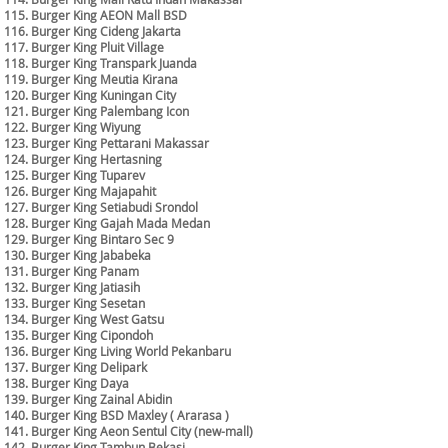
115. Burger King AEON Mall BSD
116. Burger King Cideng Jakarta
117. Burger King Pluit Village
118. Burger King Transpark Juanda
119. Burger King Meutia Kirana
120. Burger King Kuningan City
121. Burger King Palembang Icon
122. Burger King Wiyung
123. Burger King Pettarani Makassar
124. Burger King Hertasning
125. Burger King Tuparev
126. Burger King Majapahit
127. Burger King Setiabudi Srondol
128. Burger King Gajah Mada Medan
129. Burger King Bintaro Sec 9
130. Burger King Jababeka
131. Burger King Panam
132. Burger King Jatiasih
133. Burger King Sesetan
134. Burger King West Gatsu
135. Burger King Cipondoh
136. Burger King Living World Pekanbaru
137. Burger King Delipark
138. Burger King Daya
139. Burger King Zainal Abidin
140. Burger King BSD Maxley ( Ararasa )
141. Burger King Aeon Sentul City (new-mall)
142. Burger King Tambun Bekasi