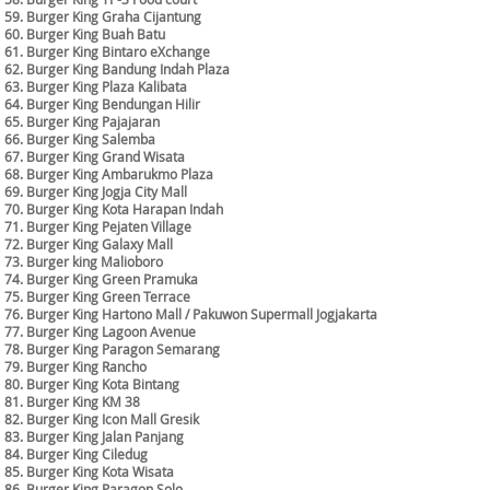
59. Burger King Graha Cijantung
60. Burger King Buah Batu
61. Burger King Bintaro eXchange
62. Burger King Bandung Indah Plaza
63. Burger King Plaza Kalibata
64. Burger King Bendungan Hilir
65. Burger King Pajajaran
66. Burger King Salemba
67. Burger King Grand Wisata
68. Burger King Ambarukmo Plaza
69. Burger King Jogja City Mall
70. Burger King Kota Harapan Indah
71. Burger King Pejaten Village
72. Burger King Galaxy Mall
73. Burger king Malioboro
74. Burger King Green Pramuka
75. Burger King Green Terrace
76. Burger King Hartono Mall / Pakuwon Supermall Jogjakarta
77. Burger King Lagoon Avenue
78. Burger King Paragon Semarang
79. Burger King Rancho
80. Burger King Kota Bintang
81. Burger King KM 38
82. Burger King Icon Mall Gresik
83. Burger King Jalan Panjang
84. Burger King Ciledug
85. Burger King Kota Wisata
86. Burger King Paragon Solo