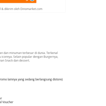
al & dikirim oleh Dinomarket.com
n dan minuman terbesar di dunia. Terkenal
 iconnya. Selain popular dengan Burgernya,
ihan Snack dan dessert.
promo lainnya yang sedang berlangsung distore)
er
al Voucher