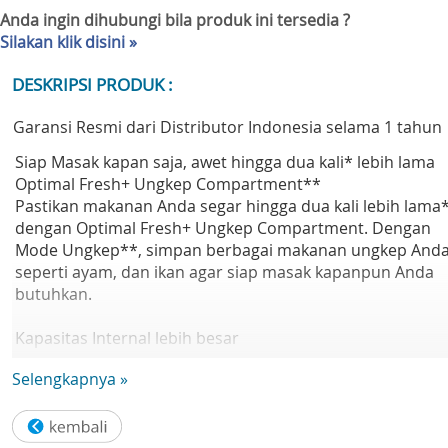
Anda ingin dihubungi bila produk ini tersedia ?
Silakan klik disini »
DESKRIPSI PRODUK :
Garansi Resmi dari Distributor Indonesia selama 1 tahun
Siap Masak kapan saja, awet hingga dua kali* lebih lama
Optimal Fresh+ Ungkep Compartment**
Pastikan makanan Anda segar hingga dua kali lebih lama
dengan Optimal Fresh+ Ungkep Compartment. Dengan
Mode Ungkep**, simpan berbagai makanan ungkep And
seperti ayam, dan ikan agar siap masak kapanpun Anda
butuhkan.
Kapasitas Internal lebih besar
SpaceMax
Selengkapnya »
Dapatkan kapasitas tambahan hingga 20L* dengan
teknologi SpaceMax. Insulasi spesial urethane membuat
dinding kulkas menjadi lebih tipis, tanpa mempengaruhi