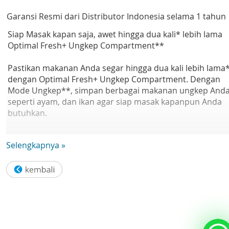
Garansi Resmi dari Distributor Indonesia selama 1 tahun
Siap Masak kapan saja, awet hingga dua kali* lebih lama
Optimal Fresh+ Ungkep Compartment**
Pastikan makanan Anda segar hingga dua kali lebih lama
dengan Optimal Fresh+ Ungkep Compartment. Dengan
Mode Ungkep**, simpan berbagai makanan ungkep And
seperti ayam, dan ikan agar siap masak kapanpun Anda
butuhkan.
Kapasitas Internal lebih besar
Selengkapnya »
SpaceMax™
Dapatkan kapasitas tambahan hingga 20L* dengan
teknologi SpaceMax™. Insulasi spesial urethane membua
dinding kulkas menjadi lebih tipis, tanpa mempengaruhi
dimensi luar dan efisiensi energi.
Bantu hilangkan hingga 99.99% bakteri*