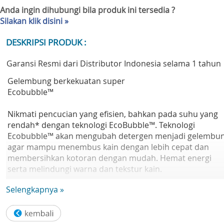
Anda ingin dihubungi bila produk ini tersedia ?
Silakan klik disini »
DESKRIPSI PRODUK :
Garansi Resmi dari Distributor Indonesia selama 1 tahun
Gelembung berkekuatan super
Ecobubble™
Nikmati pencucian yang efisien, bahkan pada suhu yang
rendah* dengan teknologi EcoBubble™. Teknologi
Ecobubble™ akan mengubah detergen menjadi gelembu
agar mampu menembus kain dengan lebih cepat dan
membersihkan kotoran dengan mudah. Hemat energi
serta melindungi warna dan tekstur kain.
Selengkapnya »
Membersihkan baju dengan higienis
Hygiene Steam