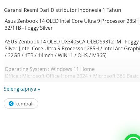
Garansi Resmi Dari Distributor Indonesia 1 Tahun
Asus Zenbook 14 OLED Intel Core Ultra 9 Processor 285H
32/1TB - Foggy Silver
ASUS Zenbook 14 OLED UX3405CA-OLEDS9312TM - Foggy
Silver [Intel Core Ultra 9 Processor 285H / Intel Arc Graph
/ 32GB / 1TB / 14inch / WIN11 / OHS / M365]
Operating System : Windows 11 Home
Office : Microsoft Office Home 2024 + Microsoft 365 Basic
Selengkapnya »
LCD cover-material : Aluminum
LCD cover-color : Foggy Silver
Top case-material : Aluminum
Top case-color : Foggy Silver
Keyboard color : Silver
Bottom case-material : Aluminum
Bottom case-color : Foggy Silver