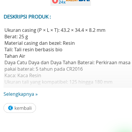
DESKRIPSI PRODUK :
Ukuran casing (P × L × T): 43.2 × 34.4 × 8.2 mm
Berat: 25 g
Material casing dan bezel: Resin
Tali: Tali resin berbasis bio
Tahan Air
Daya Catu Daya dan Daya Tahan Baterai: Perkiraan masa
pakai baterai: 5 tahun pada CR2016
Kaca: Kaca Resin
Ukuran tali yang kompatibel: 125 hingga 180 mm
Waktu dunia: Waktu ganda
Selengkapnya »
Stopwatch:
- Stopwatch 1/100 detik
- Kapasitas pengukuran: 23:59'59.99'
- Mode pengukuran: Waktu berlalu, waktu split, waktu
tempat pertama dan kedua
Alarm/sinyal waktu per jam: