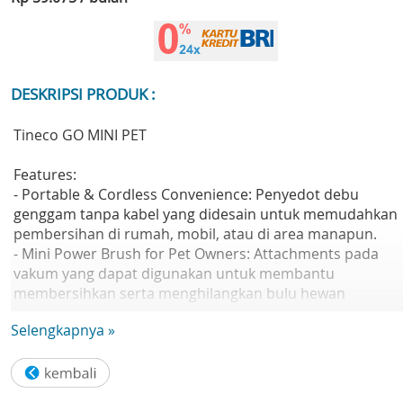
DESKRIPSI PRODUK :
Tineco GO MINI PET
Features:
- Portable & Cordless Convenience: Penyedot debu
genggam tanpa kabel yang didesain untuk memudahkan
pembersihan di rumah, mobil, atau di area manapun.
- Mini Power Brush for Pet Owners: Attachments pada
vakum yang dapat digunakan untuk membantu
membersihkan serta menghilangkan bulu hewan
peliharaan dan juga bulu halus pada furnitur, jok mobil,
Selengkapnya »
dan seluruh area di rumah anda agar tetap bersih dan
bebas alergen
- Perfect for Spot Cleanin: Efektif membersihkan kotoran
atau noda kecil, baik pada interior mobil maupun area-ar