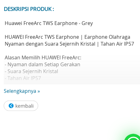
DESKRIPSI PRODUK :
Huawei FreeArc TWS Earphone - Grey
HUAWEI FreeArc TWS Earphone | Earphone Olahraga
Nyaman dengan Suara Sejernih Kristal | Tahan Air IP57
Alasan Memilih HUAWEI FreeArc:
- Nyaman dalam Setiap Gerakan
- Suara Sejernih Kristal
- Tahan Air IP57
- Panggilan ultra-stabil
Selengkapnya »
- Isi baterai dalam 10 menit untuk penggunaan selama 3
jam
- Kompatibel dengan iOS & Android