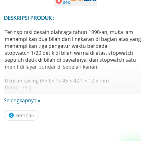
DESKRIPSI PRODUK :
Terinspirasi desain olahraga tahun 1990-an, muka jam
menampilkan dua bilah dan lingkaran di bagian atas yang
menampilkan tiga pengatur waktu berbeda
stopwatch 1/20 detik di bilah warna di atas, stopwatch
sepuluh detik di bilah di bawahnya, dan stopwatch satu
menit di layar bundar di sebelah kanan.
Ukuran casing (P× L× T): 45 × 42.1 × 12.5 mm
Bobot: 39 g
Bahan casing dan bezel: Resin
Selengkapnya »
Tali Jam Tangan: Resin
Ketahanan air: 100 meter
Catu daya dan masa pakai baterai: Perkiraan masa pakai
baterai: 10 tahun pada CR2025
Kaca: Kaca Resin
Ukuran tali yang kompatibel: 145 hingga 215 mm