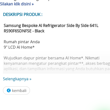
Silakan klik disini »
DESKRIPSI PRODUK :
Samsung Bespoke AI Refrigerator Side By Side 641L
RS90F65DNFSE - Black
Rumah pintar Anda
9" LCD AI Home*
Wujudkan dapur pintar bersama AI Home*. Nikmati
kenyamanan mengatur perangkat pintar**, akses berbag
aplikasi, dan tampilkan informasi yang Anda butuhkan p
layar LCD 9 inci di kulkas Anda yang didukung oleh Bixby.
Selengkapnya »
Atur semua perangkat yang terhubung ke kulkas tanpa
perlu alat tambahan langsung melalui SmartThings
Hub****.
Buka pintu otomatis