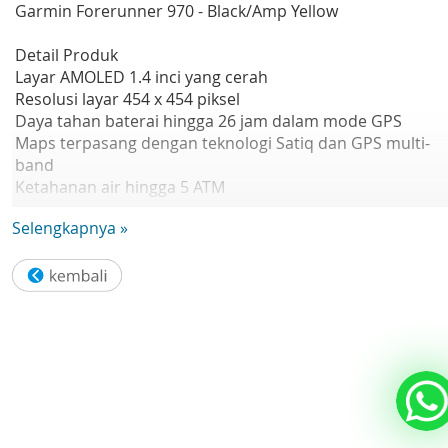
Garmin Forerunner 970 - Black/Amp Yellow
Detail Produk
Layar AMOLED 1.4 inci yang cerah
Resolusi layar 454 x 454 piksel
Daya tahan baterai hingga 26 jam dalam mode GPS
Maps terpasang dengan teknologi Satiq dan GPS multi-
band
Ketahanan air hingga 5 ATM
Brand Garmin
Selengkapnya »
Warna Whitestone/Amp Yellow
Ukuran Layar 1.4" (35.3 mm) diameter
Tipe Layar AMOLED
Touchscreen Yes
Resolusi 454 x 454 pixels
Kompatibel iPhone & Android
Konektivitas Bluetooth, ANT+, Wi-Fi
Sensor GPS
GLONASS
Galileo