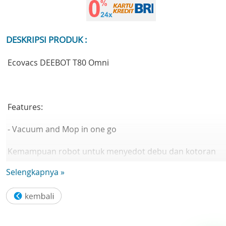
DESKRIPSI PRODUK :
Ecovacs DEEBOT T80 Omni
Features:
- Vacuum and Mop in one go
Kemampuan robot untuk menyedot debu dan kotoran
sekaligus pel dalam sekali jalan
Selengkapnya »
- OZMO ROLLER Instant Self-Washing Mopping Technolog