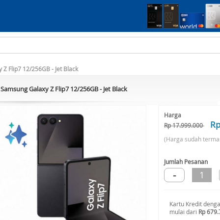
Z Flip7 12/256GB - Jet Black
Samsung Galaxy Z Flip7 12/256GB - Jet Black
Harga
Rp
Rp 17.999.000
(Harga sudah terma
Jumlah Pesanan
-
1
Kartu Kredit deng
mulai dari
Rp 679.