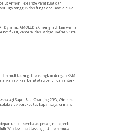
Dibalut Armor FlexHinge yang kuat dan
tapi juga tangguh dan fungsional saat dibuka
FHD+ Dynamic AMOLED 2X menghadirkan warna
 notifikasi, kamera, dan widget. Refresh rate
si, dan multitasking. Dipasangkan dengan RAM
ankan aplikasi berat atau berpindah antar-
eknologi Super Fast Charging 25W, Wireless
lalu siap beraktivitas kapan saja, di mana
r depan untuk membalas pesan, mengambil
lti-Window, multitasking jadi lebih mudah