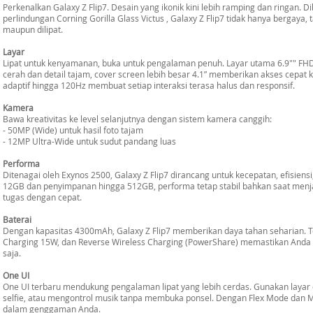
Perkenalkan Galaxy Z Flip7. Desain yang ikonik kini lebih ramping dan ringan. 
perlindungan Corning Gorilla Glass Victus , Galaxy Z Flip7 tidak hanya bergaya, 
maupun dilipat.
Layar
Lipat untuk kenyamanan, buka untuk pengalaman penuh. Layar utama 6.9"" 
cerah dan detail tajam, cover screen lebih besar 4.1” memberikan akses cepat ke
adaptif hingga 120Hz membuat setiap interaksi terasa halus dan responsif.
Kamera
Bawa kreativitas ke level selanjutnya dengan sistem kamera canggih:
- 50MP (Wide) untuk hasil foto tajam
- 12MP Ultra-Wide untuk sudut pandang luas
Performa
Ditenagai oleh Exynos 2500, Galaxy Z Flip7 dirancang untuk kecepatan, efisien
12GB dan penyimpanan hingga 512GB, performa tetap stabil bahkan saat menjal
tugas dengan cepat.
Baterai
Dengan kapasitas 4300mAh, Galaxy Z Flip7 memberikan daya tahan seharian. T
Charging 15W, dan Reverse Wireless Charging (PowerShare) memastikan Anda se
saja.
One UI
One UI terbaru mendukung pengalaman lipat yang lebih cerdas. Gunakan laya
selfie, atau mengontrol musik tanpa membuka ponsel. Dengan Flex Mode dan Mu
dalam genggaman Anda.