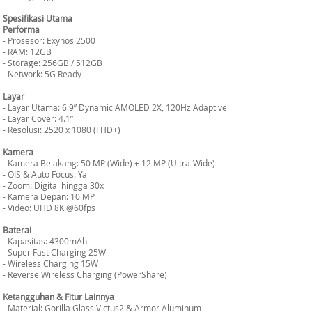
Spesifikasi Utama
Performa
- Prosesor: Exynos 2500
- RAM: 12GB
- Storage: 256GB / 512GB
- Network: 5G Ready
Layar
- Layar Utama: 6.9” Dynamic AMOLED 2X, 120Hz Adaptive
- Layar Cover: 4.1”
- Resolusi: 2520 x 1080 (FHD+)
Kamera
- Kamera Belakang: 50 MP (Wide) + 12 MP (Ultra-Wide)
- OIS & Auto Focus: Ya
- Zoom: Digital hingga 30x
- Kamera Depan: 10 MP
- Video: UHD 8K @60fps
Baterai
- Kapasitas: 4300mAh
- Super Fast Charging 25W
- Wireless Charging 15W
- Reverse Wireless Charging (PowerShare)
Ketangguhan & Fitur Lainnya
- Material: Gorilla Glass Victus2 & Armor Aluminum