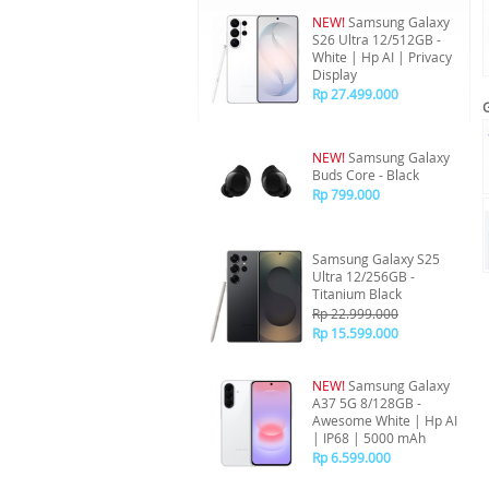
NEW!
Samsung Galaxy
S26 Ultra 12/512GB -
White | Hp AI | Privacy
Display
Rp 27.499.000
NEW!
Samsung Galaxy
Buds Core - Black
Rp 799.000
Samsung Galaxy S25
Ultra 12/256GB -
Titanium Black
Rp 22.999.000
Rp 15.599.000
NEW!
Samsung Galaxy
A37 5G 8/128GB -
Awesome White | Hp AI
| IP68 | 5000 mAh
Rp 6.599.000