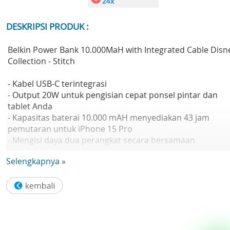
DESKRIPSI PRODUK :
Belkin Power Bank 10.000MaH with Integrated Cable Disn
Collection - Stitch
- Kabel USB-C terintegrasi
- Output 20W untuk pengisian cepat ponsel pintar dan
tablet Anda
- Kapasitas baterai 10.000 mAH menyediakan 43 jam
pemutaran untuk iPhone 15 Pro
- Mengisi daya dua perangkat secara bersamaan
- LED menunjukkan status baterai
Selengkapnya »
- Daya tembus memungkinkan pengisian daya perangkat
saat power bank mengisi ulang
- Desain ringkas dan ringan
Others