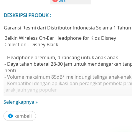
DESKRIPSI PRODUK :
Garansi Resmi dari Distributor Indonesia Selama 1 Tahun
Belkin Wireless On-Ear Headphone for Kids Disney
Collection - Disney Black
- Headphone premium, dirancang untuk anak-anak
- Daya tahan baterai 28-30 jam untuk mendengarkan tan
henti
- Volume maksimum 85dB* melindungi telinga anak-anak
- Kompatibel dengan aplikasi dan perangkat pembelajara
jarak jauh yang populer
- Bahan anti-tumpah dan anti-benturan untuk daya tahan
Selengkapnya »
hingga 2 tahun
- Kontrol intuitif yang mudah digunakan anak-anak
Others