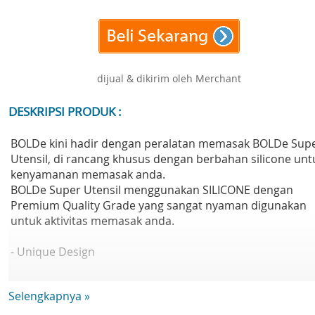
dijual & dikirim oleh Merchant
DESKRIPSI PRODUK :
BOLDe kini hadir dengan peralatan memasak BOLDe Sup
Utensil, di rancang khusus dengan berbahan silicone unt
kenyamanan memasak anda.
BOLDe Super Utensil menggunakan SILICONE dengan
Premium Quality Grade yang sangat nyaman digunakan
untuk aktivitas memasak anda.
- Unique Design
Design yang cantik dan elegant
Selengkapnya »
- Silicone Material