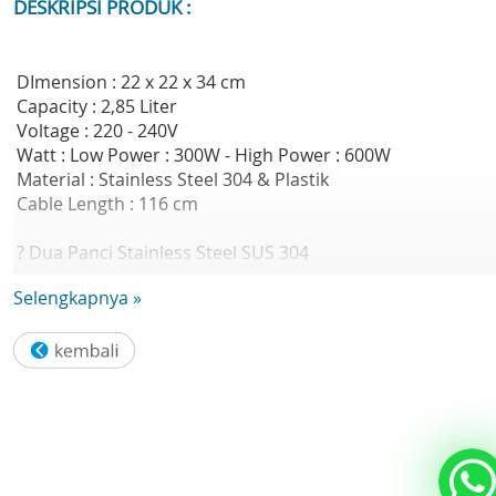
DESKRIPSI PRODUK :
DImension : 22 x 22 x 34 cm
Capacity : 2,85 Liter
Voltage : 220 - 240V
Watt : Low Power : 300W - High Power : 600W
Material : Stainless Steel 304 & Plastik
Cable Length : 116 cm
? Dua Panci Stainless Steel SUS 304
Dilengkapi 2 panci berkualitas tinggi, anti karat, tahan la
Selengkapnya »
dan aman untuk makanan. Cocok untuk memasak berbag
jenis hidangan.
? Tambahan 1 Panci Stainless Steel SUS 304
Panci ekstra sebagai pelengkap, memudahkan Anda
memasak beberapa menu sekaligus tanpa harus mencuc
panci sebelumnya.