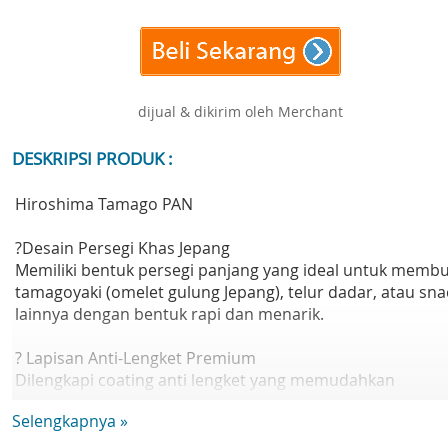
dijual & dikirim oleh Merchant
DESKRIPSI PRODUK :
Hiroshima Tamago PAN
?Desain Persegi Khas Jepang
Memiliki bentuk persegi panjang yang ideal untuk memb
tamagoyaki (omelet gulung Jepang), telur dadar, atau sna
lainnya dengan bentuk rapi dan menarik.
? Lapisan Anti-Lengket Premium
Dilengkapi coating anti lengket yang memudahkan
memasak tanpa khawatir makanan menempel—lebih
Selengkapnya »
hemat minyak dan mudah dibersihkan.