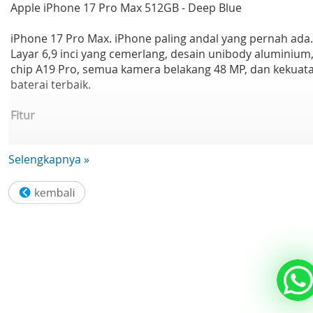
Apple iPhone 17 Pro Max 512GB - Deep Blue
iPhone 17 Pro Max. iPhone paling andal yang pernah ada.
Layar 6,9 inci yang cemerlang, desain unibody aluminium
chip A19 Pro, semua kamera belakang 48 MP, dan kekuat
baterai terbaik.
Fitur
- DESAIN UNIBODY. UNTUK KEANDALAN MENGAGUMKAN
Selengkapnya »
— Desain unibody aluminium, ditempa dalam suhu tinggi
untuk iPhone paling andal yang pernah dibuat.
- CERAMIC SHIELD TANGGUH. DEPAN DAN BELAKANG. —
Ceramic Shield melindungi bagian belakang iPhone 17 Pr
Max, membuatnya 4x lipat lebih tahan retak. Dan Cerami
Shield 2 baru di bagian depan 3x lipat lebih tahan gores.
- SISTEM KAMERA PRO PALING MAKSIMAL — Dengan sem
kamera belakang 48 MP dan 8x zoom kualitas optik —
rentang zoom terluas yang pernah ada di iPhone. Seperti
membawa 8 lensa pro di saku Anda.