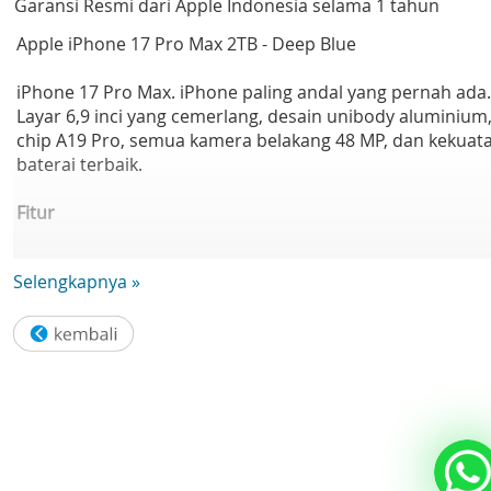
Garansi Resmi dari Apple Indonesia selama 1 tahun
Apple iPhone 17 Pro Max 2TB - Deep Blue
iPhone 17 Pro Max. iPhone paling andal yang pernah ada.
Layar 6,9 inci yang cemerlang, desain unibody aluminium
chip A19 Pro, semua kamera belakang 48 MP, dan kekuat
baterai terbaik.
Fitur
- DESAIN UNIBODY. UNTUK KEANDALAN MENGAGUMKAN
Selengkapnya »
— Desain unibody aluminium, ditempa dalam suhu tinggi
untuk iPhone paling andal yang pernah dibuat.
- CERAMIC SHIELD TANGGUH. DEPAN DAN BELAKANG. —
Ceramic Shield melindungi bagian belakang iPhone 17 Pr
Max, membuatnya 4x lipat lebih tahan retak. Dan Cerami
Shield 2 baru di bagian depan 3x lipat lebih tahan gores.
- SISTEM KAMERA PRO PALING MAKSIMAL — Dengan sem
kamera belakang 48 MP dan 8x zoom kualitas optik —
rentang zoom terluas yang pernah ada di iPhone. Seperti