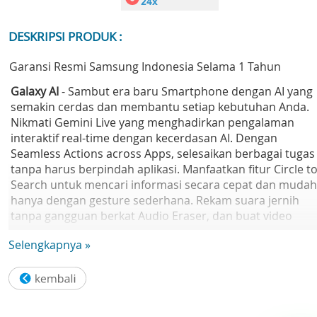
DESKRIPSI PRODUK :
Garansi Resmi Samsung Indonesia Selama 1 Tahun
Galaxy AI
- Sambut era baru Smartphone dengan AI yang
semakin cerdas dan membantu setiap kebutuhan Anda.
Nikmati Gemini Live yang menghadirkan pengalaman
interaktif real-time dengan kecerdasan AI. Dengan
Seamless Actions across Apps, selesaikan berbagai tugas
tanpa harus berpindah aplikasi. Manfaatkan fitur Circle t
Search untuk mencari informasi secara cepat dan mudah
hanya dengan gesture sederhana. Rekam suara jernih
tanpa gangguan berkat Audio Eraser, dan buat video
sempurna dengan bantuan Auto Trim yang memotong
Selengkapnya »
secara otomatis. Abadikan momen terbaik dengan bantu
Photo Assist, yang membantu Anda mengambil foto
dengan hasil optimal.
Desain
- Perkenalkan Galaxy S25. Desain premium yang