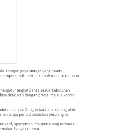
nda. Dengan gaya vintage yang manis,
ng mempercantik interior rumah modern maupun
mengatur tingkat panas sesuai kebutuhan
a dilakukan dengan presisi melalui kontrol
udut makanan. Dengan bantuan rotating plate
enak tanpa perlu dipanaskan berulang kali.
ur kecil, apartemen, maupun ruang terbatas.
memakan banyak tempat.