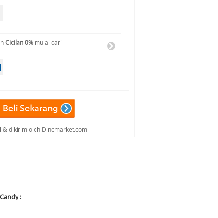
an
Cicilan 0%
mulai dari
al & dikirim oleh Dinomarket.com
 Candy :