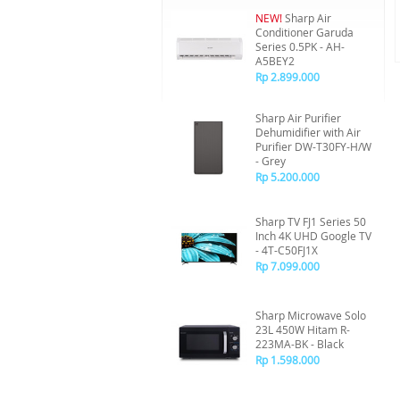
NEW!
Sharp Air
Conditioner Garuda
Series 0.5PK - AH-
A5BEY2
Rp 2.899.000
Sharp Air Purifier
Dehumidifier with Air
Purifier DW-T30FY-H/W
- Grey
Rp 5.200.000
Sharp TV FJ1 Series 50
Inch 4K UHD Google TV
- 4T-C50FJ1X
Rp 7.099.000
Sharp Microwave Solo
23L 450W Hitam R-
223MA-BK - Black
Rp 1.598.000