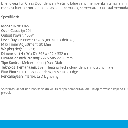
Dilengkapi Full Glass Door dengan Metallic Edge yang memberikan tampilan mini
memastikan interior terlihat jelas saat memasak, sementara Dual Dial memud
Spesifikasi:
Model
: R-201MRS
Oven Capacity
: 20L
Output Power
: 400W
Level Daya
: 6 Power Levels (termasuk defrost)
Max Timer Adjustment
: 30 Mins
Weight (Net)
: 11.3 Kg
Dimension (H x W x D)
: 262 x 452 x 352 mm
Dimension with Packing
: 292 x 505 x 438 mm
Tipe Kontrol
: Mekanik Knob (Dual Dial)
Teknologi Pemanasan
: Even Heating Technology dengan Rotating Plate
Fitur Pintu
: Full Glass Door dengan Metallic Edge
Pencahayaan Interior
: LED Lightning
Spesifikasi dapat berubah sewaktu-waktu tanpa pemberitahuan. Harap tanyakan kepada Cust
produk.