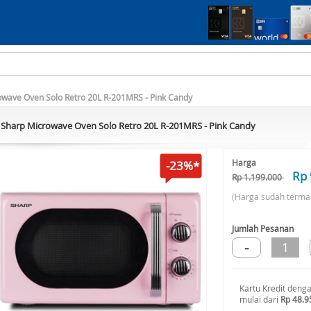
owave Oven Solo Retro 20L R-201MRS - Pink Candy
Sharp Microwave Oven Solo Retro 20L R-201MRS - Pink Candy
Harga
-23%*
Rp 
Rp 1.199.000
(Harga sudah terma
Jumlah Pesanan
-
1
Kartu Kredit deng
mulai dari
Rp 48.9