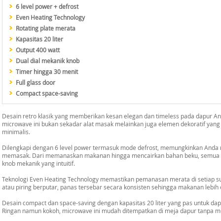
6 level power + defrost
Even Heating Technology
Rotating plate merata
Kapasitas 20 liter
Output 400 watt
Dual dial mekanik knob
Timer hingga 30 menit
Full glass door
Compact space-saving
Desain retro klasik yang memberikan kesan elegan dan timeless pada dapur A
microwave ini bukan sekadar alat masak melainkan juga elemen dekoratif ya
minimalis.
Dilengkapi dengan 6 level power termasuk mode defrost, memungkinkan Anda 
memasak. Dari memanaskan makanan hingga mencairkan bahan beku, semua bis
knob mekanik yang intuitif.
Teknologi Even Heating Technology memastikan pemanasan merata di setiap s
atau piring berputar, panas tersebar secara konsisten sehingga makanan lebih 
Desain compact dan space-saving dengan kapasitas 20 liter yang pas untuk dap
Ringan namun kokoh, microwave ini mudah ditempatkan di meja dapur tanpa 