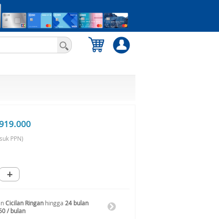
919.000
suk PPN)
+
an
Cicilan Ringan
hingga
24 bulan
50 / bulan