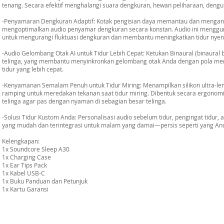
tenang. Secara efektif menghalangi suara dengkuran, hewan peliharaan, dengung
-Penyamaran Dengkuran Adaptif: Kotak pengisian daya memantau dan mengana
mengoptimalkan audio penyamar dengkuran secara konstan. Audio ini menggu
untuk mengurangi fluktuasi dengkuran dan membantu meningkatkan tidur nyen
-Audio Gelombang Otak AI untuk Tidur Lebih Cepat: Ketukan Binaural (binaural 
telinga, yang membantu menyinkronkan gelombang otak Anda dengan pola me
tidur yang lebih cepat.
-Kenyamanan Semalam Penuh untuk Tidur Miring: Menampilkan silikon ultra-lemb
ramping untuk meredakan tekanan saat tidur miring. Dibentuk secara ergono
telinga agar pas dengan nyaman di sebagian besar telinga.
-Solusi Tidur Kustom Anda: Personalisasi audio sebelum tidur, pengingat tidur
yang mudah dan terintegrasi untuk malam yang damai—persis seperti yang An
Kelengkapan:
1x Soundcore Sleep A30
1x Charging Case
1x Ear Tips Pack
1x Kabel USB-C
1x Buku Panduan dan Petunjuk
1x Kartu Garansi