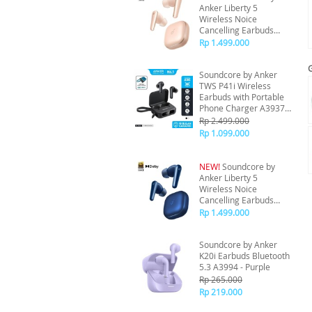
Anker Liberty 5
Wireless Noice
Cancelling Earbuds
A3957 - Pink
Rp 1.499.000
Soundcore by Anker
TWS P41i Wireless
Earbuds with Portable
Phone Charger A3937 -
Black
Rp 2.499.000
Rp 1.099.000
NEW!
Soundcore by
Anker Liberty 5
Wireless Noice
Cancelling Earbuds
A3957 - Blue
Rp 1.499.000
Soundcore by Anker
K20i Earbuds Bluetooth
5.3 A3994 - Purple
Rp 265.000
Rp 219.000