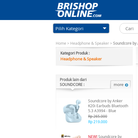
Pilih Kategori
Home
>
Headphone & Speaker
>
Soundcore by 
Kategori Produk :
Headphone & Speaker
Produk lain dari
SOUNDCORE :
Soundcore by Anker
K20i Earbuds Bluetooth
5.3 A3994 - Blue
Rp 265.000
Rp 219.000
NEW!
Soundcore by