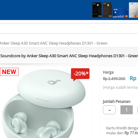
Anker Sleep A30 Smart ANC Sleep Headphones D1301 - Green
Soundcore by Anker Sleep A30 Smart ANC Sleep Headphones D1301 - Gree
Harga
-20%*
Rp 
Rp 2.499.000
(Harga sudah terma
Jumlah Pesanan
-
1
Kartu Kredit deng
mulai dari
Rp 77.6