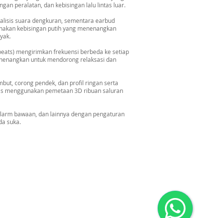
an peralatan, dan kebisingan lalu lintas luar.
lisis suara dengkuran, sementara earbud
nakan kebisingan putih yang menenangkan
yak.
beats) mengirimkan frekuensi berbeda ke setiap
nenangkan untuk mendorong relaksasi dan
ut, corong pendek, dan profil ringan serta
mis menggunakan pemetaan 3D ribuan saluran
, alarm bawaan, dan lainnya dengan pengaturan
da suka.