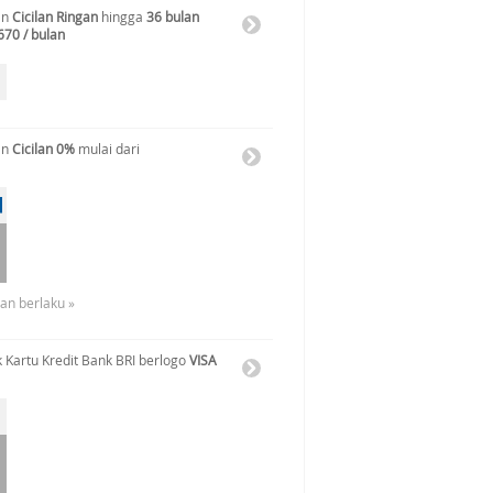
an
Cicilan Ringan
hingga
36 bulan
670 / bulan
an
Cicilan 0%
mulai dari
uan berlaku »
 Kartu Kredit Bank BRI berlogo
VISA