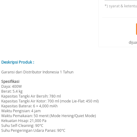
*) syarat & ketent
diju
Deskripsi Produk :
Garansi dari Distributor Indonesia 1 Tahun
Spesifikasi
Daya: 400W
Berat: 5.4 kg
Kapasitas Tangki Air Bersih: 780 ml
Kapasitas Tangki Air Kotor: 700 ml (mode Lie-Flat: 450 ml)
Kapasitas Baterai: 6 × 4,000 mAh
Waktu Pengisian: 4 jam
Waktu Pemakaian: 50 menit (Mode Hening/Quiet Mode)
Kekuatan Hisap: 21,000 Pa
Suhu Self-Cleaning: 90°C
Suhu Pengeringan Udara Panas: 90°C