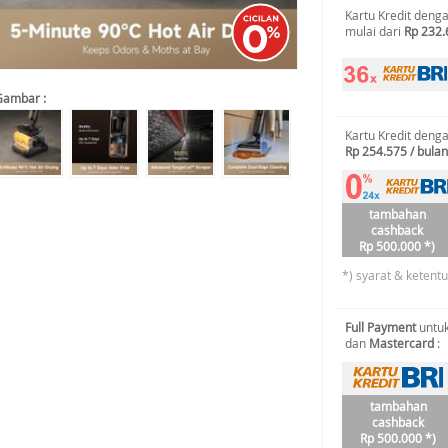
Kartu Kredit deng
mulai dari
Rp 232.
Gambar :
Kartu Kredit deng
Rp 254.575 / bulan
tambahan
cashback
Rp 500.000 *)
*) syarat & ketent
Full Payment
untuk
dan
Mastercard
:
tambahan
cashback
Rp 500.000 *)