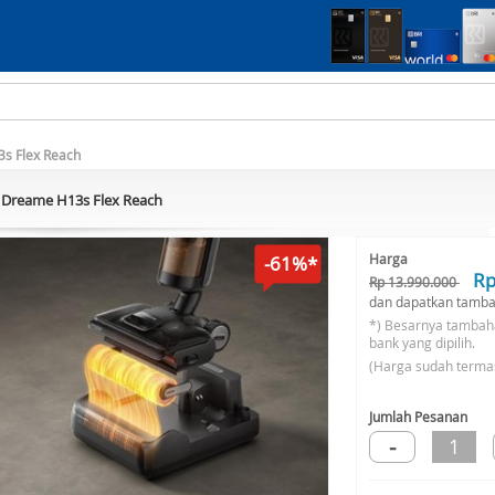
s Flex Reach
Dreame H13s Flex Reach
Harga
-61%*
Rp
Rp 13.990.000
dan dapatkan tamba
*) Besarnya tambah
bank yang dipilih.
(Harga sudah terma
Jumlah Pesanan
-
1