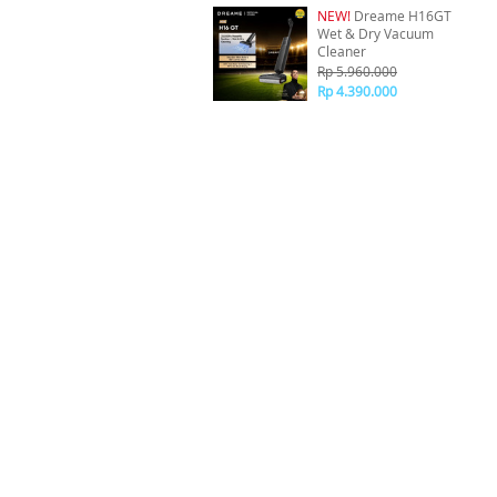
NEW!
Dreame H16GT
Wet & Dry Vacuum
Cleaner
Rp 5.960.000
Rp 4.390.000