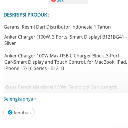
DESKRIPSI PRODUK :
Garansi Resmi Dari Distributor Indonesia 1 Tahun
Anker Charger (100W, 3 Ports, Smart Display) B121BG41 -
Silver
Anker Charger 100W Max USB C Charger Block, 3-Port
GaNSmart Display and Touch Control, for MacBook, iPad,
iPhone 17/16 Series - B121B
-Daya Penuh Maksimal 100W: Teknologi GaN canggih
menghadirkan keluaran daya 100W yang stabil pada port
Selengkapnya »
USB-C mana pun dan mempertahankan kinerja puncak
hingga dua kali lebih lama dibandingkan pengisi daya 10
rata-rata.