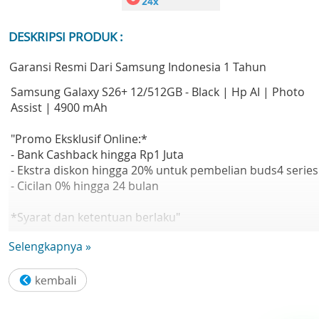
DESKRIPSI PRODUK :
Garansi Resmi Dari Samsung Indonesia 1 Tahun
Samsung Galaxy S26+ 12/512GB - Black | Hp AI | Photo
Assist | 4900 mAh
"Promo Eksklusif Online:*
- Bank Cashback hingga Rp1 Juta
- Ekstra diskon hingga 20% untuk pembelian buds4 series
- Cicilan 0% hingga 24 bulan
*Syarat dan ketentuan berlaku"
Selengkapnya »
"Samsung Galaxy S26+: Smartphone dengan desain yang
tipis, customized processor, next-gen kamera sistem, da
fitur galaxy AI yang praktis.
Galaxy AI — Sambut era baru smartphone dengan AI yan