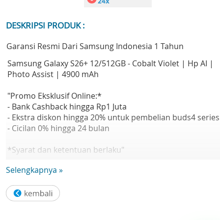
DESKRIPSI PRODUK :
Garansi Resmi Dari Samsung Indonesia 1 Tahun
Samsung Galaxy S26+ 12/512GB - Cobalt Violet | Hp AI |
Photo Assist | 4900 mAh
"Promo Eksklusif Online:*
- Bank Cashback hingga Rp1 Juta
- Ekstra diskon hingga 20% untuk pembelian buds4 series
- Cicilan 0% hingga 24 bulan
*Syarat dan ketentuan berlaku"
Selengkapnya »
"Samsung Galaxy S26+: Smartphone dengan desain yang
tipis, customized processor, next-gen kamera sistem, da
fitur galaxy AI yang praktis.
Galaxy AI — Sambut era baru smartphone dengan AI yan