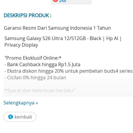
DESKRIPSI PRODUK :
Garansi Resmi Dari Samsung Indonesia 1 Tahun
Samsung Galaxy S26 Ultra 12/512GB - Black | Hp AI |
Privacy Display
"Promo Eksklusif Online:*
- Bank Cashback hingga Rp1.5 Juta
- Ekstra diskon hingga 20% untuk pembelian buds4 series
- Cicilan 0% hingga 24 bulan
*Syarat dan ketentuan berlaku"
Selengkapnya »
"Samsung Galaxy S26 Ultra: Smartphone dengan privacy
display, customized processor, kamera 200 MP, dan fitur
galaxy AI yang praktis.
Galaxy AI — Sambut era baru smartphone dengan AI yan