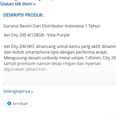
Silakan klik disini »
DESKRIPSI PRODUK :
Garansi Resmi Dari Distributor Indonesia 1 Tahun
Itel City 200 4/128GB - Vibe Purple
itel City 200 NFC dirancang untuk kamu yang aktif, dinami
dan butuh smartphone tipis dengan performa andal.
Mengusung desain unibody metal setipis 7.45mm, City 20
tampil premium namun tetap ringan dan nyaman
digunakan sehari-hari.
Nikmati pengalaman visual super mulus lewat layar besa
Selengkapnya »
6.78 inci dengan refresh rate 120Hz dan tingkat keceraha
hingga 700 nits, tetap jelas bahkan di bawah sinar
matahari. Didukung kamera utama 50MP, hasil foto terlih
tajam dan detail untuk kebutuhan harian maupun konte
sosial media.