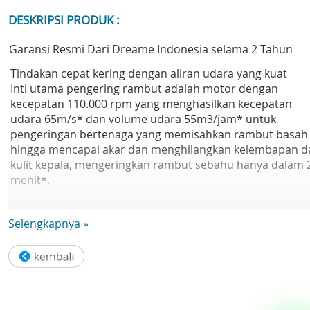
DESKRIPSI PRODUK :
Garansi Resmi Dari Dreame Indonesia selama 2 Tahun
Tindakan cepat kering dengan aliran udara yang kuat
Inti utama pengering rambut adalah motor dengan
kecepatan 110.000 rpm yang menghasilkan kecepatan
udara 65m/s* dan volume udara 55m3/jam* untuk
pengeringan bertenaga yang memisahkan rambut basah
hingga mencapai akar dan menghilangkan kelembapan d
kulit kepala, mengeringkan rambut sebahu hanya dalam 
menit*.
200 Juta Ion Negatif Emas
Selengkapnya »
Melepaskan ion negatif emas konsentrasi tinggi, memba
menghaluskan rambut dan mengunci kelembapan,
menjadikannya halus dan elegan.
4 Suhu & 2 Kecepatan
Mode Suhu Konstan 57°C (Kuning): Suhu sempurna untu