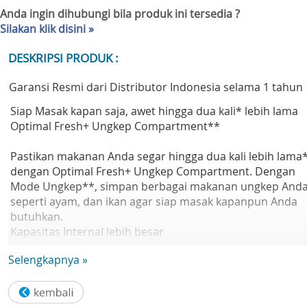
Anda ingin dihubungi bila produk ini tersedia ?
Silakan klik disini »
DESKRIPSI PRODUK :
Garansi Resmi dari Distributor Indonesia selama 1 tahun
Siap Masak kapan saja, awet hingga dua kali* lebih lama
Optimal Fresh+ Ungkep Compartment**
Pastikan makanan Anda segar hingga dua kali lebih lama
dengan Optimal Fresh+ Ungkep Compartment. Dengan
Mode Ungkep**, simpan berbagai makanan ungkep And
seperti ayam, dan ikan agar siap masak kapanpun Anda
butuhkan.
Kapasitas Internal lebih besar
SpaceMax™
Selengkapnya »
Dapatkan kapasitas tambahan hingga 20L* dengan
teknologi SpaceMax™. Insulasi spesial urethane membua