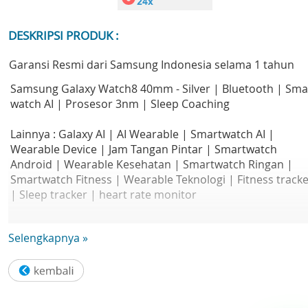
DESKRIPSI PRODUK :
Garansi Resmi dari Samsung Indonesia selama 1 tahun
Samsung Galaxy Watch8 40mm - Silver | Bluetooth | Sma
watch AI | Prosesor 3nm | Sleep Coaching
Lainnya : Galaxy AI | AI Wearable | Smartwatch AI |
Wearable Device | Jam Tangan Pintar | Smartwatch
Android | Wearable Kesehatan | Smartwatch Ringan |
Smartwatch Fitness | Wearable Teknologi | Fitness track
| Sleep tracker | heart rate monitor
Perkenalkan Samsung Watch8 dan Galaxy AI canggih: had
Selengkapnya »
dengan desain cushion yang nyaman, fitur Sleep Coachin
dan Running Coach untuk mendukung gaya hidup sehat
Anda.
Desain