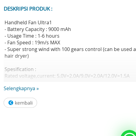
DESKRIPSI PRODUK :
Handheld Fan Ultra1
- Battery Capacity : 9000 mAh
- Usage Time : 1-6 hours
- Fan Speed : 19m/s MAX
- Super strong wind with 100 gears control (can be used 
hair dryer)
Spesification :
Rated voltage,current: 5.0V=2.0A/9.0V=2.0A/12.0V=1.5A
Battery Cell: Lithium-ion battery
Selengkapnya »
Battery Capacity: 9000mAh
Working Power: 37W MAX
Fan Speed: 19 m/s MAX
Charging Time: 2-3hours(18W fast charging input)/5-
6h(5.0V=2.0A input)
Others