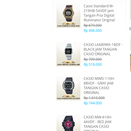
Casio Standard W-
219HB-5AVDF Jam
Tangan Pria Digital
Illuminator Original
Rp 679.000
Rp 496.000
CASIO LA680WA-1BDF -
BLACK JAM TANGAN
CASIO ORIGINAL
Rp 709.000
Rp 518.000
CASIO MWD-110H-
8BVDF - GRAY JAM
TANGAN CASIO
ORIGINAL
Rp 1.019.000
Rp 744.000
CASIO MW-610H-
4AVDF - RED JAM
TANGAN CASIO