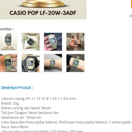
d
Gambar :
Deskripsi Produk :
Ukuran casing (P× L× T): 37.8 × 33.7 × 8.6 mm
Bobot: 23g
Bahan casing dan bezel: Resin
Tali Jam Tangan: Resin berbasis bio
Ketahanan air: Tahan Air
Catu daya dan masa pakai baterai: Perkiraan masa pakai baterai: 3 tahun pad
Kaca: Kaca Resin
Ukuran pita yang kompatibel: 125 hingga 200 mm