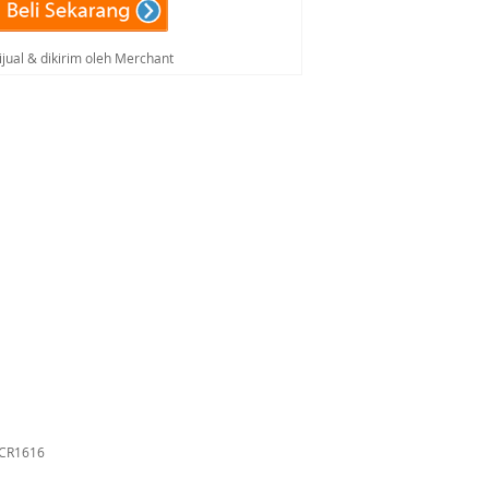
ijual & dikirim oleh Merchant
a CR1616