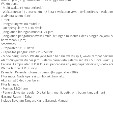
Waktu dunia:
- Multi Waktu (4 kota berbeda)
- Waktu dunia: 31 zona waktu (48 kota + waktu universal terkoordinasi), waktu m
asal/kota waktu dunia
Timer:
- Penghitung waktu mundur
- Unit pengukuran: 1/10 detik
- Jangkauan hitungan mundur: 24 jam
- Jangkauan pengaturan waktu mulai hitungan mundur: 1 detik hingga 24 jam (b
bertambah 1 jam)
Stopwatch:
- Stopwatch 1/100 detik
- Kapasitas pengukuran: 23:59'59.99'
- Mode pengukuran: Waktu yang telah berlalu, waktu split, waktu tempat perta
Alarm/sinyal waktu per jam: 5 alarm harian atau alarm satu kali & Sinyal waktu 
Cahaya: Lampu latar LED & Durasi pencahayaan yang dapat dipilih (1,5 detik ata
Warna lampu LED: Kuning
Kalender: Kalender otomatis penuh (hingga tahun 2099)
Fitur mute: Nada operasi tombol aktif/nonaktif
Akurasi: ±30 detik per bulan
Fitur lainnya:
- Format 12/24 jam
- Penunjuk waktu reguler:Digital: Jam, menit, detik, pm, bulan, tanggal, hari
Garansi Resmi 1 Tahun
Include Box, Jam Tangan, Kartu Garansi, Manual