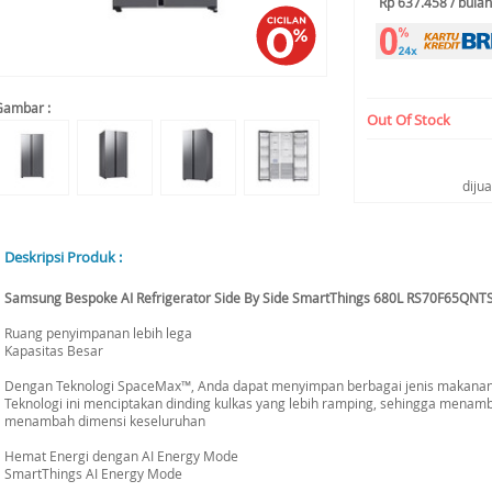
Rp 637.458 / bulan
Gambar :
Out Of Stock
diju
Deskripsi Produk :
Samsung Bespoke AI Refrigerator Side By Side SmartThings 680L RS70F65QNTSE
Ruang penyimpanan lebih lega
Kapasitas Besar
Dengan Teknologi SpaceMax™, Anda dapat menyimpan berbagai jenis makanan di 
Teknologi ini menciptakan dinding kulkas yang lebih ramping, sehingga menam
menambah dimensi keseluruhan
Hemat Energi dengan AI Energy Mode
SmartThings AI Energy Mode