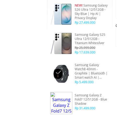
NEW!
Samsung Galaxy
S26 Ultra 12/512GB -
Sky Blue | Hp AI |
Privacy Display
Rp 27.499.000
Samsung Galaxy S25
Ultra 12/512GB -
Titanium Whitesilver
Rp 25.999.000
Rp 17.639.000
Samsung Galaxy
Watch8 40mm -
Graphite | Bluetooth |
Smart watch AI |
Prosesor 3nm | Sleep
Rp 5.499.000
Coaching
Samsung Galaxy Z
Fold7 12/512GB - Blue
Shadow
Rp 31.499.000