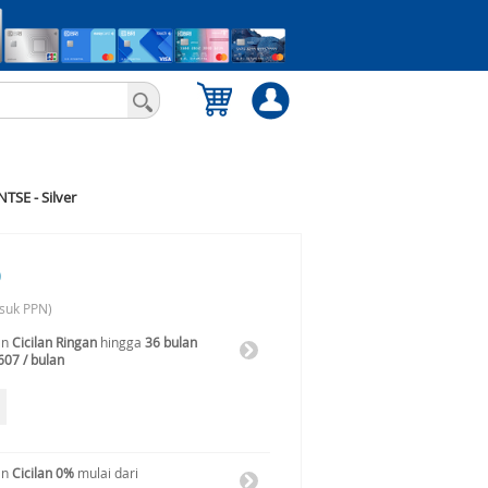
TSE - Silver
0
suk PPN)
an
Cicilan Ringan
hingga
36 bulan
607 / bulan
an
Cicilan 0%
mulai dari