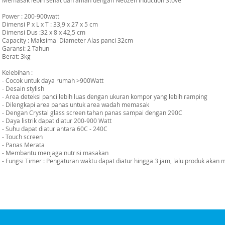
Memasak lebih sehat dan aman dengan Neozen Induction Stove
Power : 200-900watt
Dimensi P x L x T : 33,9 x 27 x 5 cm
Dimensi Dus :32 x 8 x 42,5 cm
Capacity : Maksimal Diameter Alas panci 32cm
Garansi: 2 Tahun
Berat: 3kg
Kelebihan :
- Cocok untuk daya rumah >900Watt
- Desain stylish
- Area deteksi panci lebih luas dengan ukuran kompor yang lebih ramping
- Dilengkapi area panas untuk area wadah memasak
- Dengan Crystal glass screen tahan panas sampai dengan 290C
- Daya listrik dapat diatur 200-900 Watt
- Suhu dapat diatur antara 60C - 240C
- Touch screen
- Panas Merata
- Membantu menjaga nutrisi masakan
- Fungsi Timer : Pengaturan waktu dapat diatur hingga 3 jam, lalu produk akan 