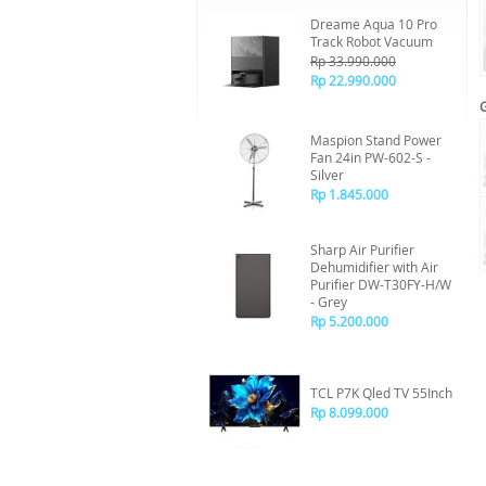
Dreame Aqua 10 Pro
Track Robot Vacuum
Rp 33.990.000
Rp 22.990.000
Maspion Stand Power
Fan 24in PW-602-S -
Silver
Rp 1.845.000
Sharp Air Purifier
Dehumidifier with Air
Purifier DW-T30FY-H/W
- Grey
Rp 5.200.000
TCL P7K Qled TV 55Inch
Rp 8.099.000