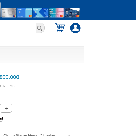
899.000
suk PPN)
+
an
Cicilan Ringan
hingga
24 bulan