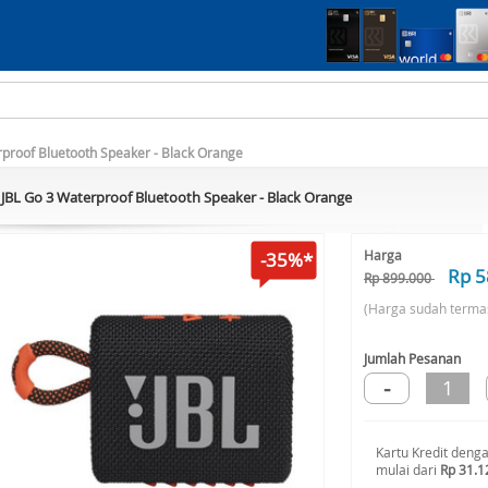
rproof Bluetooth Speaker - Black Orange
JBL Go 3 Waterproof Bluetooth Speaker - Black Orange
Harga
-35%*
Rp 5
Rp 899.000
(Harga sudah terma
Jumlah Pesanan
-
1
Kartu Kredit deng
mulai dari
Rp 31.1