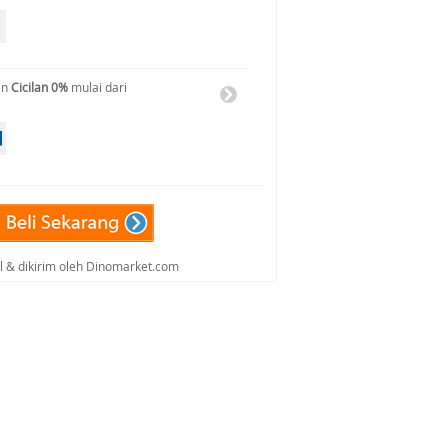
an
Cicilan 0%
mulai dari
al & dikirim oleh Dinomarket.com