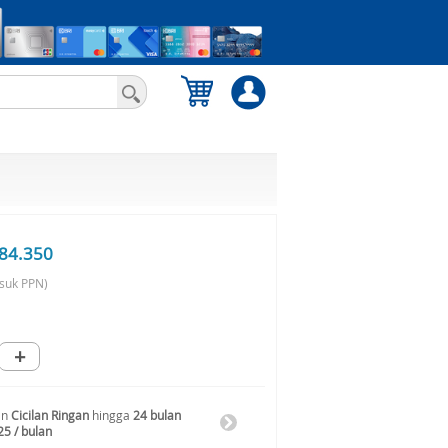
84.350
suk PPN)
+
an
Cicilan Ringan
hingga
24 bulan
25 / bulan