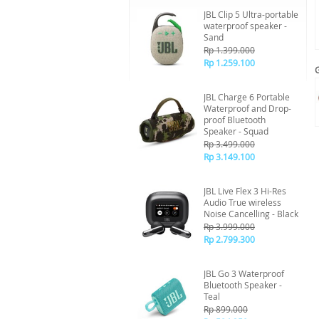
JBL Clip 5 Ultra-portable
waterproof speaker -
Sand
Rp 1.399.000
Rp 1.259.100
JBL Charge 6 Portable
Waterproof and Drop-
proof Bluetooth
Speaker - Squad
Rp 3.499.000
Rp 3.149.100
JBL Live Flex 3 Hi-Res
Audio True wireless
Noise Cancelling - Black
Rp 3.999.000
Rp 2.799.300
JBL Go 3 Waterproof
Bluetooth Speaker -
Teal
Rp 899.000