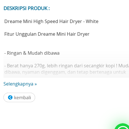
DESKRIPSI PRODUK :
Dreame Mini High Speed Hair Dryer - White
Fitur Unggulan Dreame Mini Hair Dryer
- Ringan & Mudah dibawa
- Berat hanya 270g, lebih ringan dari secangkir kopi ! Mu
dibawa, nyaman digenggam, dan tetap bertenaga untuk
hasil rambut halus di mana saja.
Selengkapnya »
- Kekuatan di Genggaman
Lebih kecil dari ponsel, lebih ringan dari latte. Mudah
masuk ke tas sehingga kamu bisa menata rambut kapan
saja, setelah olahraga hingga saat bepergian.