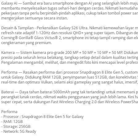
Galaxy AI — Sambut era baru smartphone dengan AI yang selangkah lebih maju 
membantu menyelesaikan tugas sehari-hari dengan cerdas. Nikmati kemudahan f
pekerjaan tanpa perlu berpindah-pindah aplikasi, cukup tekan tombol power 
mengerjakan semuanya secara instan.
Desain & Tampilan - Perkenalkan Galaxy S26 Ultra. Nikmati kemewahan layar 
refresh rate adaptif 1-120Hz dan resolusi QHD+ yang super tajam. Dibangun 
Corning® Gorilla® Glass Victus® 2, smartphone ini tetap tampil ramping dan
cengkeraman yang premium.
Kamera — Sistem kamera pro-grade 200 MP + 50 MP + 10 MP + 50 MP. Didukung 
presisi pada seluruh lensa belakang, tangkap setiap detail dalam kualitas terti
Pengalaman mengambil, melihat, dan mengedit foto kini mencapai level profesio
Performa — Rasakan performa dari prosesor Snapdragon 8 Elite Gen 5, customi
untuk Galaxy. Didukung RAM 12GB, penyimpanan luas 512GB, dan konektivitas 
real-time dan optimasi Vulkan, selami aksi gameplay yang sangat halus, imersi
Baterai — Daya tahan baterai 5000mAh yang tak tertandingi untuk menemani pro
perangkat lunak cerdas, nikmati waktu penggunaan yang jauh lebih lama. Kini 
super cepat, serta dukungan Fast Wireless Charging 2.0 dan Wireless PowerSha
Performa
- Prosesor : Snapdragon 8 Elite Gen 5 for Galaxy
- RAM: 12GB
- Storage: 256GB
- Network: 5G Ready