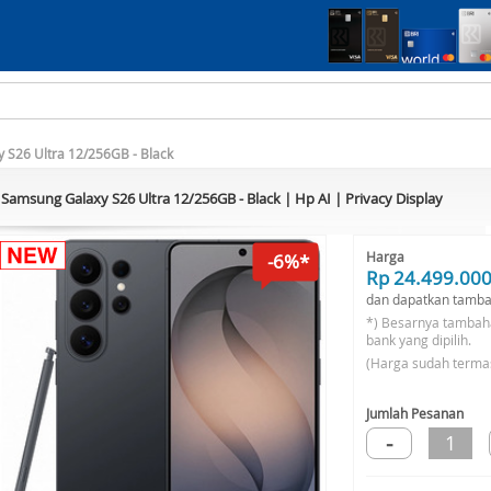
 S26 Ultra 12/256GB - Black
Samsung Galaxy S26 Ultra 12/256GB - Black | Hp AI | Privacy Display
Harga
-6%*
Rp 24.499.00
dan dapatkan tamba
*) Besarnya tambah
bank yang dipilih.
(Harga sudah terma
Jumlah Pesanan
-
1