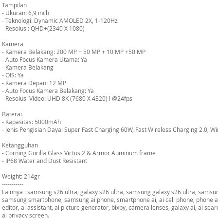
Tampilan
- Ukuran: 6,9 inch
- Teknologi: Dynamic AMOLED 2X, 1-120Hz
- Resolusi: QHD+(2340 X 1080)
Kamera
- Kamera Belakang: 200 MP + 50 MP + 10 MP +50 MP
- Auto Focus Kamera Utama: Ya
- Kamera Belakang
- OIS: Ya
- Kamera Depan: 12 MP
- Auto Focus Kamera Belakang: Ya
- Resolusi Video: UHD 8K (7680 X 4320) l @24fps
Baterai
- Kapasitas: 5000mAh
- Jenis Pengisian Daya: Super Fast Charging 60W, Fast Wireless Charging 2.0, 
Ketangguhan
- Corning Gorilla Glass Victus 2 & Armor Auminum frame
- IP68 Water and Dust Resistant
Weight: 214gr
-----------
Lainnya : samsung s26 ultra, galaxy s26 ultra, samsung galaxy s26 ultra, samsu
samsung smartphone, samsung ai phone, smartphone ai, ai cell phone, phone ai
editor, ai assistant, ai picture generator, bixby, camera lenses, galaxy ai, ai se
ai privacy screen.