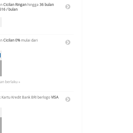
an
Cicilan Ringan
hingga
36 bulan
616 / bulan
an
Cicilan 0%
mulai dari
uan berlaku »
 Kartu Kredit Bank BRI berlogo
VISA