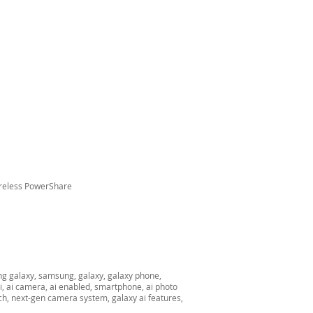
Wireless PowerShare
ng galaxy, samsung, galaxy, galaxy phone,
, ai camera, ai enabled, smartphone, ai photo
arch, next-gen camera system, galaxy ai features,