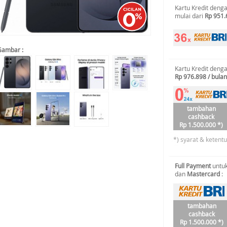
Kartu Kredit deng
mulai dari
Rp 951.
Gambar :
Kartu Kredit deng
Rp 976.898 / bulan
tambahan
cashback
Rp 1.500.000 *)
*) syarat & ketent
Full Payment
untuk
dan
Mastercard
:
tambahan
cashback
Rp 1.500.000 *)