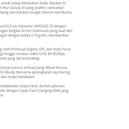
untuk setiap kebutuhan Anda. Biarkan AI
itur Galaxy AI yang praktis, selesaikan
samping dan biarkan Google Gemini membantu
masif 6,9 inci Dynamic AMOLED 2X dengan
dengan bingkai Armor Aluminum yang kuat dan
 elegan dengan bobot 214 gram, memberikan
oleh ProVisual Engine, OIS, dan Auto Focus
nggi hingga resolusi video UHD 8K @24fps.
nal yang tak tertandingi.
zed processor terkuat yang dibuat khusus
5G Ready. Bersama peningkatan ray tracing
f, dan tanpa hambatan.
duktivitas tanpa henti. Berkat optimasi
hadir dengan Super Fast Charging 60W yang
re.