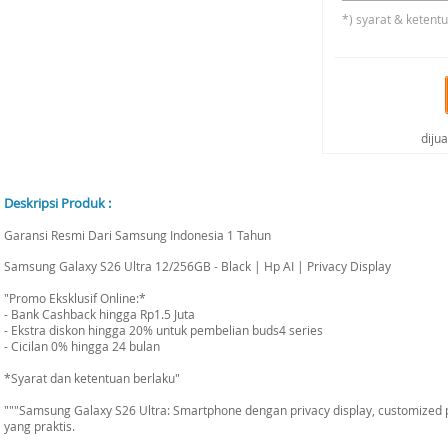
*) syarat & ketent
diju
Deskripsi Produk :
Garansi Resmi Dari Samsung Indonesia 1 Tahun
Samsung Galaxy S26 Ultra 12/256GB - Black | Hp AI | Privacy Display
"Promo Eksklusif Online:*
- Bank Cashback hingga Rp1.5 Juta
- Ekstra diskon hingga 20% untuk pembelian buds4 series
- Cicilan 0% hingga 24 bulan
*Syarat dan ketentuan berlaku"
"""Samsung Galaxy S26 Ultra: Smartphone dengan privacy display, customized p
yang praktis.