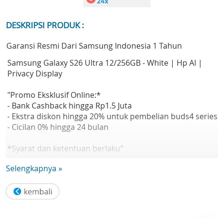
DESKRIPSI PRODUK :
Garansi Resmi Dari Samsung Indonesia 1 Tahun
Samsung Galaxy S26 Ultra 12/256GB - White | Hp AI |
Privacy Display
"Promo Eksklusif Online:*
- Bank Cashback hingga Rp1.5 Juta
- Ekstra diskon hingga 20% untuk pembelian buds4 series
- Cicilan 0% hingga 24 bulan
*Syarat dan ketentuan berlaku"
Selengkapnya »
"""Samsung Galaxy S26 Ultra: Smartphone dengan privac
display, customized processor, kamera 200 MP, dan fitur
galaxy AI yang praktis.
Galaxy AI — Sambut era baru smartphone dengan AI yan