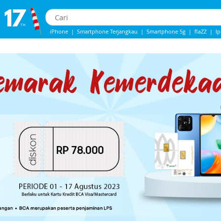
iPhone
|
Smartphone Terjangkau
|
Smartphone 5g
|
flaZZ
|
I
IPhone 13
|
iphone 14
|
Samsung Note