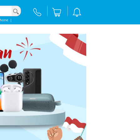
phone
|