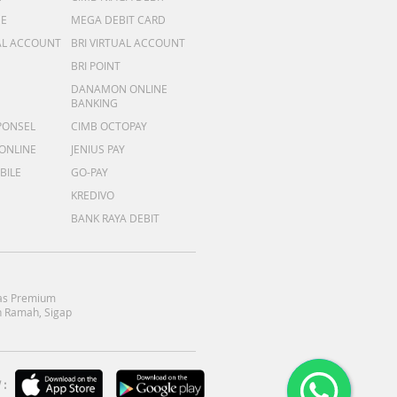
ME
MEGA DEBIT CARD
AL ACCOUNT
BRI VIRTUAL ACCOUNT
BRI POINT
DANAMON ONLINE
BANKING
PONSEL
CIMB OCTOPAY
 ONLINE
JENIUS PAY
BILE
GO-PAY
KREDIVO
BANK RAYA DEBIT
as Premium
 Ramah, Sigap
: