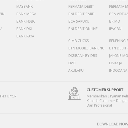
MAYBANK
PERMATA DEBIT
PERMATA 
PIN
BANK MEGA
BNI DEBIT CARD
BCA VIRTU
BANK HSBC
BCA SAKUKU
BRIMO
DA
BANK DKI
BNI DEBIT ONLINE
IPAY BNI
BANK RAYA
CIMB CLICKS
REKENING 
BTN MOBILE BANKING
BTN DEBIT
DIGIBANK BY DBS
JAKONE MO
OVO
LINKAJA
AKULAKU
INDODANA
CUSTOMER SUPPORT
ales Untuk
Memberikan Layanan Kel
Kepada Customer Dengan
Dan Profesional
DOWNLOAD NOW 