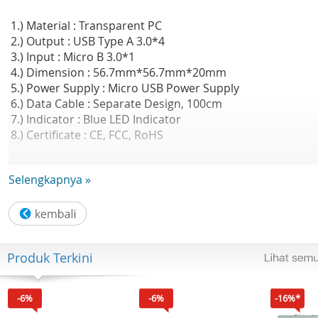
1.) Material : Transparent PC
2.) Output : USB Type A 3.0*4
3.) Input : Micro B 3.0*1
4.) Dimension : 56.7mm*56.7mm*20mm
5.) Power Supply : Micro USB Power Supply
6.) Data Cable : Separate Design, 100cm
7.) Indicator : Blue LED Indicator
8.) Certificate : CE, FCC, RoHS
Isi Dalam Box :
Selengkapnya »
- Unit USB HUB ORICO MH4U-U3
- Kabel USB Micro B to Type A 3.0 100cm
- Buku Panduan
- Kartu Garansi
Produk Terkini
GARANSI RESMI 2 THN DISTRIBUTOR INNOVATION
TECHNOLOGY
-6%
-6%
-16%*