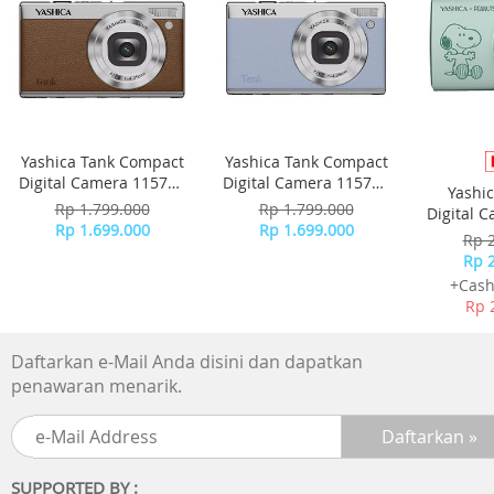
Yashica Tank Compact
Yashica Tank Compact
Digital Camera 115755
Digital Camera 115756
Yashi
- Brown
- Sky Blue
Rp 1.799.000
Rp 1.799.000
Digital 
Rp 1.699.000
Rp 1.699.000
-
Rp 
Rp 
+Cash
Rp 
Daftarkan e-Mail Anda disini dan dapatkan
penawaran menarik.
SUPPORTED BY :