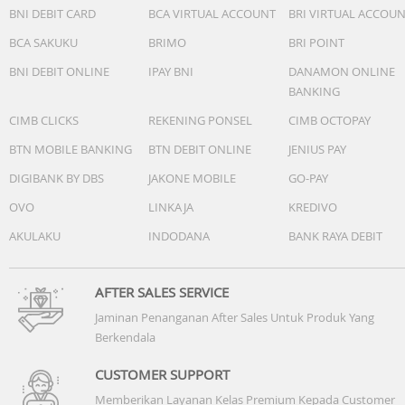
BNI DEBIT CARD
BCA VIRTUAL ACCOUNT
BRI VIRTUAL ACCOU
BCA SAKUKU
BRIMO
BRI POINT
BNI DEBIT ONLINE
IPAY BNI
DANAMON ONLINE
BANKING
CIMB CLICKS
REKENING PONSEL
CIMB OCTOPAY
BTN MOBILE BANKING
BTN DEBIT ONLINE
JENIUS PAY
DIGIBANK BY DBS
JAKONE MOBILE
GO-PAY
OVO
LINKAJA
KREDIVO
AKULAKU
INDODANA
BANK RAYA DEBIT
AFTER SALES SERVICE
Jaminan Penanganan After Sales Untuk Produk Yang
Berkendala
CUSTOMER SUPPORT
Memberikan Layanan Kelas Premium Kepada Customer